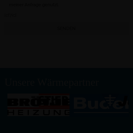
meiner Anfrage genutzt.
Please leave this field empty.
[cf7ic]
Unsere Wärmepartner