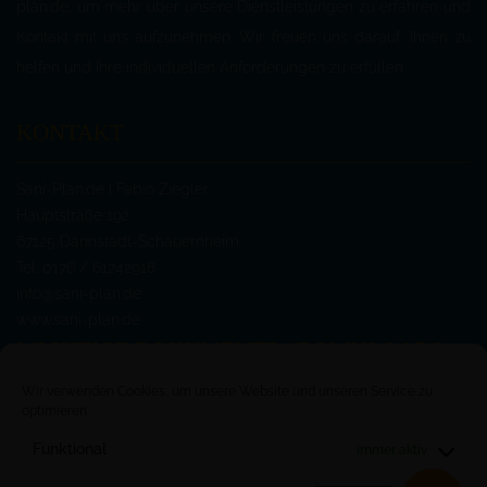
plan.de, um mehr über unsere Dienstleistungen zu erfahren und
Kontakt mit uns aufzunehmen. Wir freuen uns darauf, Ihnen zu
helfen und Ihre individuellen Anforderungen zu erfüllen.
KONTAKT
Sani-Plan.de | Fabio Ziegler
Hauptstraße 192
67125 Dannstadt-Schauernheim
Tel: 0176 / 61242918
info@sani-plan.de
www.sani-plan.de
WICHTIGE DOKUMENTE / DOWNLOADS
Wir verwenden Cookies, um unsere Website und unseren Service zu
> AKTUELLES
optimieren.
> Wichtige Druckunterlagen
Funktional
Immer aktiv
Fachunternehmensbescheinigung