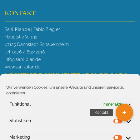
KONTAKT
Sani-Plan.de | Fabio Ziegler
Hauptstraße 192
67125 Dannstadt-Schauernheim
Tel: 0176 / 61242918
info@sani-plan.de
www.sani-plan.de
WICHTIGE DOKUMENTE / DOWNLOADS
Wir verwenden Cookies, um unsere Website und unseren Service zu
> AKTUELLES
optimieren.
> Wichtige Druckunterlagen
Funktional
Immer aktiv
Fachunternehmensbescheinigung
Aufheizprotokoll für Fußbodenheizung
Statistiken
Statist
Abdrückprotokoll für Trinkwasser
Abdrückprotokoll für Gas
Marketing