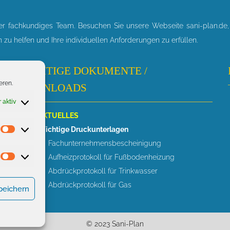
ser fachkundiges Team. Besuchen Sie unsere Webseite sani-plan.de
 zu helfen und Ihre individuellen Anforderungen zu erfüllen.
WICHTIGE DOKUMENTE /
eren.
DOWNLOADS
 aktiv
> AKTUELLES
> Wichtige Druckunterlagen
Statistiken
Fachunternehmensbescheinigung
Aufheizprotokoll für Fußbodenheizung
Marketing
Abdrückprotokoll für Trinkwasser
Abdrückprotokoll für Gas
peichern
© 2023 Sani-Plan