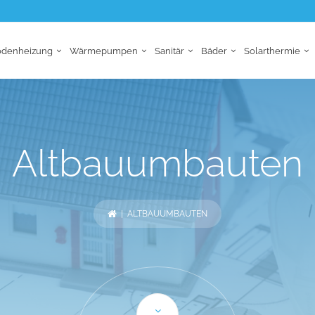
odenheizung
Wärmepumpen
Sanitär
Bäder
Solarthermie
Altbauumbauten
| ALTBAUUMBAUTEN