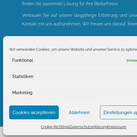
finden die passende Lösung für Ihre Bedürfnisse.
Vertrauen Sie auf unsere langjährige Erfahrung und un
Kontakt mit uns aufzunehmen. Wir freuen uns darauf, Ihnen
KONTAKT
Wir verwenden Cookies, um unsere Website und unseren Service zu optimi
Sani-Plan.de | Fabio Ziegler
Funktional
Immer
Hauptstraße 192
67125 Dannstadt-Schauernheim
Statistiken
Tel: 0176 / 61242918
info@sani-plan.de
Marketing
www.sani-plan.de
Cookies akzeptieren
Ablehnen
Einstellungen s
Cookie-Richtlinie
Datenschutzerklärung
Impressum