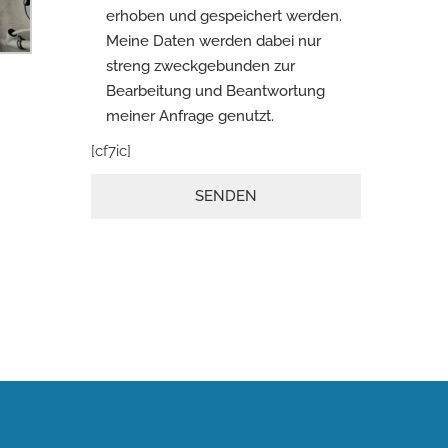
erhoben und gespeichert werden.
Meine Daten werden dabei nur
streng zweckgebunden zur
Bearbeitung und Beantwortung
meiner Anfrage genutzt.
Please leave this field empty.
[cf7ic]