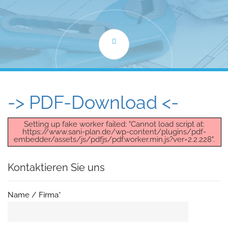
-> PDF-Download <-
Setting up fake worker failed: "Cannot load script at:
https://www.sani-plan.de/wp-content/plugins/pdf-
embedder/assets/js/pdfjs/pdf.worker.min.js?ver=2.2.228".
Kontaktieren Sie uns
Name / Firma*