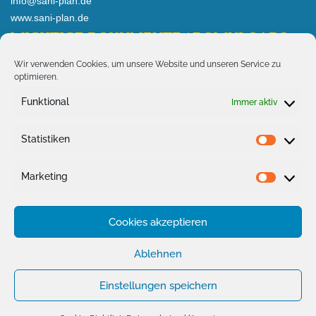
info@sani-plan.de
www.sani-plan.de
WICHTIGE DOKUMENTE / DOWNLOADS
Wir verwenden Cookies, um unsere Website und unseren Service zu
> AKTUELLES
optimieren.
> Wichtige Druckunterlagen
Funktional
Immer aktiv
Fachunternehmensbescheinigung
Aufheizprotokoll für Fußbodenheizung
Statistiken
Statist
Abdrückprotokoll für Trinkwasser
Abdrückprotokoll für Gas
Marketing
Market
INFOS
Cookies akzeptieren
Impressum
Ablehnen
Datenschutzerklärung
Einstellungen speichern
Kontakt