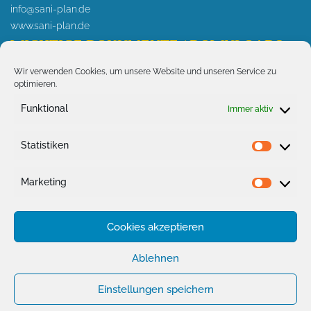
info@sani-plan.de
www.sani-plan.de
WICHTIGE DOKUMENTE / DOWNLOADS
Wir verwenden Cookies, um unsere Website und unseren Service zu
> AKTUELLES
optimieren.
> Wichtige Druckunterlagen
Funktional
Immer aktiv
Fachunternehmensbescheinigung
Aufheizprotokoll für Fußbodenheizung
Statistiken
Statist
Abdrückprotokoll für Trinkwasser
Abdrückprotokoll für Gas
Marketing
Market
INFOS
Cookies akzeptieren
Impressum
Ablehnen
Datenschutzerklärung
Einstellungen speichern
Kontakt