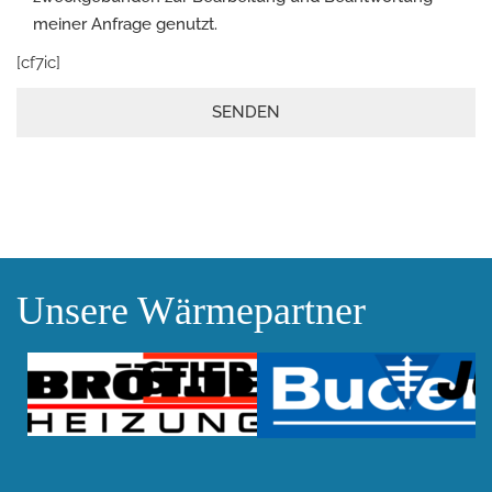
meiner Anfrage genutzt.
Please leave this field empty.
[cf7ic]
Unsere Wärmepartner