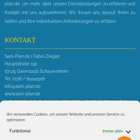
plan.de, um mehr über unsere Dienstleistungen zu erfahren und
Kontakt mit uns aufzunehmen. Wir freuen uns darauf, Ihnen zu
helfen und Ihre individuellen Anforderungen zu erfüllen.
KONTAKT
Sani-Plan.de | Fabio Ziegler
Hauptstraße 192
67125 Dannstadt-Schauernheim
Tel: 0176 / 61242918
info@sani-plan.de
www.sani-plan.de
WICHTIGE DOKUMENTE / DOWNLOADS
Wir verwenden Cookies, um unsere Website und unseren Service zu
> AKTUELLES
optimieren.
> Wichtige Druckunterlagen
Funktional
Immer aktiv
Fachunternehmensbescheinigung